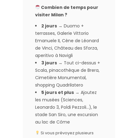
Combien de temps pour
visiter Milan ?
2 jours
→ Duomo +
terrasses, Galerie Vittorio
Emanuele II, Cène de Léonard
de Vinci, Château des Sforza,
aperitivo à Navigli
3 jours
→ Tout ci-dessus +
Scala, pinacothèque de Brera,
Cimetière Monumental,
shopping Quadrilatero
5 jours et plus
→ Ajoutez
les musées (Sciences,
Leonardo 3, Poldi Pezzoli…), le
stade San Siro, une excursion
au lac de Côme
Si vous prévoyez plusieurs